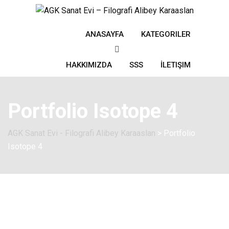
ANASAYFA
KATEGORILER
HAKKIMIZDA
SSS
İLETIŞIM
Portfolio Isotope 4
AGK Sanat Evi - Filografi Alibey Karaaslan
>
Portfolio
Isotope 4